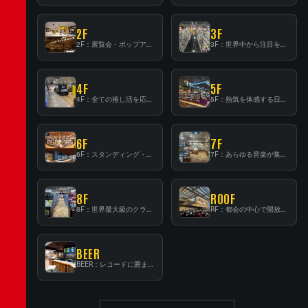
2F
3F
2F：展覧会・ポップアップストア等を開催！大型催事スペース「TOWER SPACE SHIBUYA」
3F：世界中から注目を集める〈日本のポップカルチャー〉の発信基地！
4F
5F
4F：全ての推し活を応援するフロア！
5F：熱気を体感する日本一のK-POP空間！
6F
7F
6F：スタンディング・ビアバーを新設した日本最大規模のレコード専門フロア！
7F：あらゆる音楽が集結する最多ジャンルフロア！
8F
ROOF
8F：世界最大級のクラシック音楽専門フロア！
RF：都会の中心で開放感あふれるルーフトップイベントスペース
BEER
BEER：レコードに囲まれたスタンディングバー