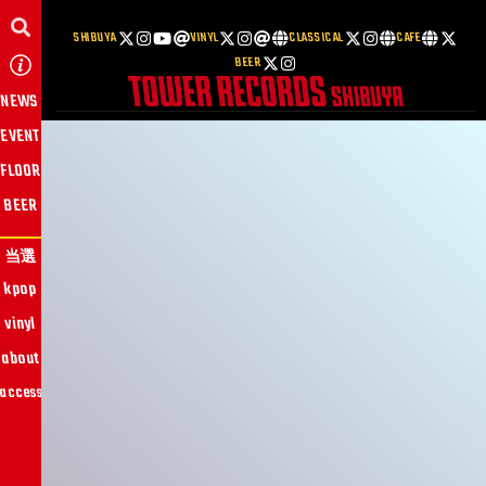
SHIBUYA
VINYL
CLASSICAL
CAFE
BEER
NEWS
EVENT
FLOOR
BEER
当選
kpop
vinyl
about
access