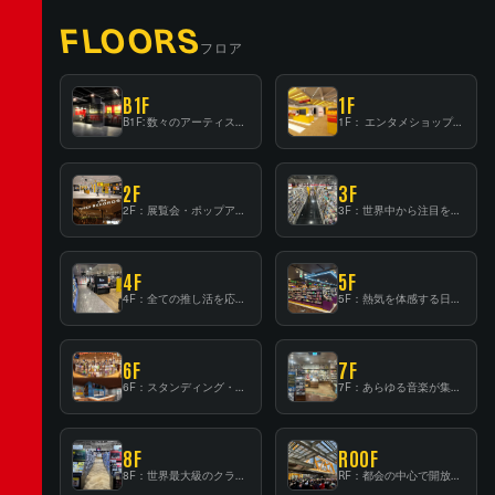
FLOORS
フロア
B1F
1F
B1F: 数々のアーティストが立った、インストアイベントの聖地！
1F： エンタメショップならではのイマーシブ空間
2F
3F
2F：展覧会・ポップアップストア等を開催！大型催事スペース「TOWER SPACE SHIBUYA」
3F：世界中から注目を集める〈日本のポップカルチャー〉の発信基地！
4F
5F
4F：全ての推し活を応援するフロア！
5F：熱気を体感する日本一のK-POP空間！
6F
7F
6F：スタンディング・ビアバーを新設した日本最大規模のレコード専門フロア！
7F：あらゆる音楽が集結する最多ジャンルフロア！
8F
ROOF
8F：世界最大級のクラシック音楽専門フロア！
RF：都会の中心で開放感あふれるルーフトップイベントスペース