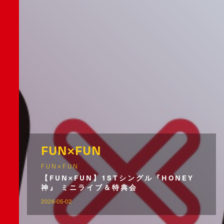
FUN×FUN
FUN×FUN
【FUN×FUN】1STシングル『HONEY
神』 ミニライブ＆特典会
2026-05-02