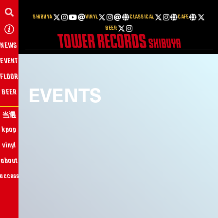
SHIBUYA
VINYL
CLASSICAL
CAFE
BEER
NEWS
EVENT
FLOOR
EVENTS
BEER
当選
kpop
vinyl
about
access