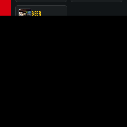
BEER
BEER：レコードに囲まれたスタンディングバー
FLOOR GUIDE
RELATED BRANCHES
関連店舗
MINATOMIRAI
SUNSHINE CITY ALPA
みなとみらい
サンシャインシティ・アルパ