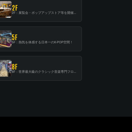
2F
2F：展覧会・ポップアップストア等を開催！大型催事スペース「TOWER SPACE SHIBUYA」
5F
5F：熱気を体感する日本一のK-POP空間！
8F
8F：世界最大級のクラシック音楽専門フロア！