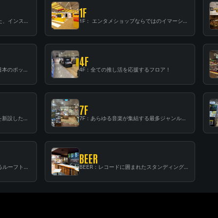
1F
B1F: 数々のアーティストが立った、インストアイベントの聖地！
1F： エンタメショップならではのイマーシブ空間
4F
3F：世界中から注目を集める〈日本のポップカルチャー〉の発信基地！
4F：全ての推し活を応援するフロア！
7F
6F：スタンディング・ビアバーを新設した日本最大規模のレコード専門フロア！
7F：あらゆる音楽が集結する最多ジャンルフロア！
BEER
RF：都会の中心で開放感あふれるルーフトップイベントスペース
BEER：レコードに囲まれたスタンディングバー
FLOOR GUIDE