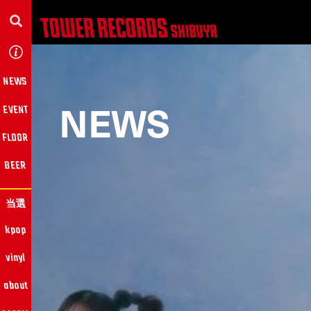
NEWS
NEWS
EVENT
FLOOR
BEER
当選
kpop
vinyl
about