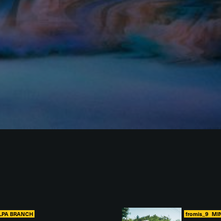
ALPA BRANCH
fromis_9
MI