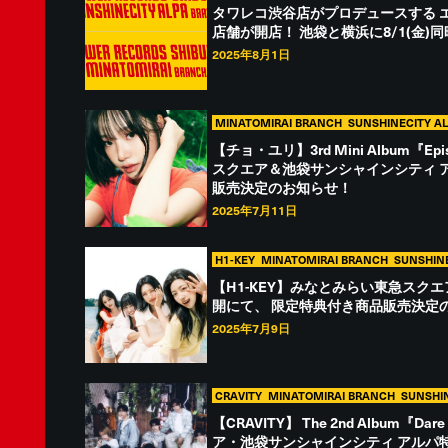
タワレコ渋谷店がプロデュースする 
店舗が開店！ 池袋と横浜に8/1(金)
2025年8月1日
MINATOMIRAI BRANCH
SUNSHINECITY A
【チョ・ユリ】3rd Mini Album『E
スクエア＆池袋サンシャインシティ 
販売決定のお知らせ！
2025年7月11日
H1-KEY
MINATOMIRAI BRANCH
SUNSHIN
【H1-KEY】みなとみらい東急スク
開にて、 限定特典付き商品販売決定
2025年7月9日
CRAVITY
MINATOMIRAI BRANCH
SUNSHI
【CRAVITY】 The 2nd Album『D
ア・池袋サンシャインシティ アルパ