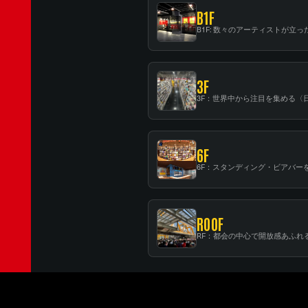
B1F
3F
6F
ROOF