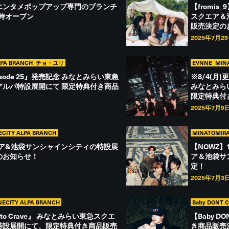
エンタメポップアップ専門のブランチ
【fromis_
同時オープン
スクエア＆
販売決定の
2025年7月2
LPA BRANCH
チョ・ユリ
EVNNE
MIN
pisode 25』発売記念 みなとみらい東急
※8/4(月)更
アルパ特設展開にて 限定特典付き商品
みなとみら
限定特典付
2025年7月9
ECITY ALPA BRANCH
MINATOMIRA
エア&池袋サンシャインシティの特設展
【NOWZ】1
のお知らせ！
ア＆池袋サ
定！
2025年7月3
NECITY ALPA BRANCH
Baby DONT C
are to Crave』 みなとみらい東急スクエ
【Baby 
特設展開にて、限定特典付き商品販売
き商品販売