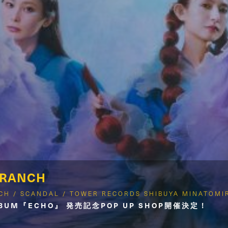
BRANCH
NCH / SCANDAL / TOWER RECORDS SHIBUYA MINATOMI
LBUM『ECHO』 発売記念POP UP SHOP開催決定！