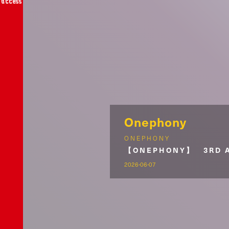
access
Onephony
ONEPHONY
【ONEPHONY】 3RD 
2026-06-07