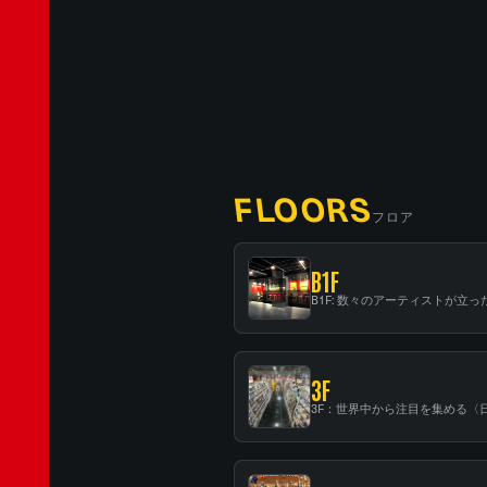
FLOORS
フロア
B1F
3F