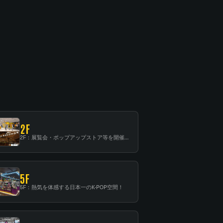
2F
2F：展覧会・ポップアップストア等を開催！大型催事スペース「TOWER SPACE SHIBUYA」
5F
5F：熱気を体感する日本一のK-POP空間！