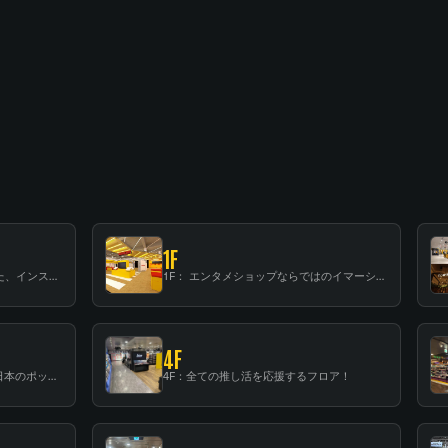
1F
B1F: 数々のアーティストが立った、インストアイベントの聖地！
1F： エンタメショップならではのイマーシブ空間
4F
3F：世界中から注目を集める〈日本のポップカルチャー〉の発信基地！
4F：全ての推し活を応援するフロア！