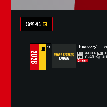
2026-06
【Onephony】 3rd
06
07
2026
2026-06-07
13
DATE
TIME
1部13:00~/2部
INFO
Onephony