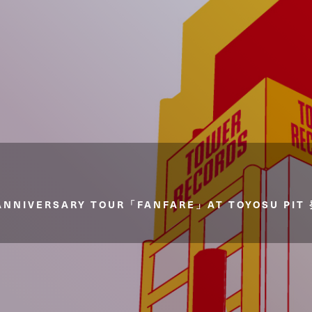
ANNIVERSARY TOUR「FANFARE」AT TOYOSU 