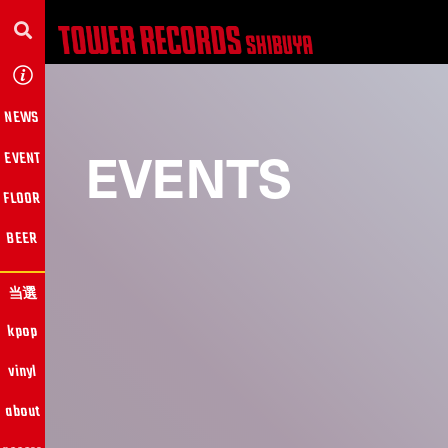
NEWS
EVENTS
EVENT
FLOOR
BEER
当選
kpop
vinyl
about