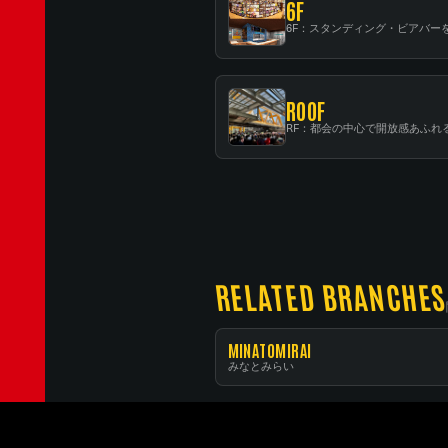
6F
ROOF
RELATED BRANCHES
MINATOMIRAI
みなとみらい