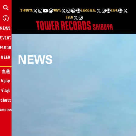
SHIBUYA
VINYL
CLASSICAL
CAFE
BEER
NEWS
EVENT
FLOOR
NEWS
BEER
当選
kpop
vinyl
about
access