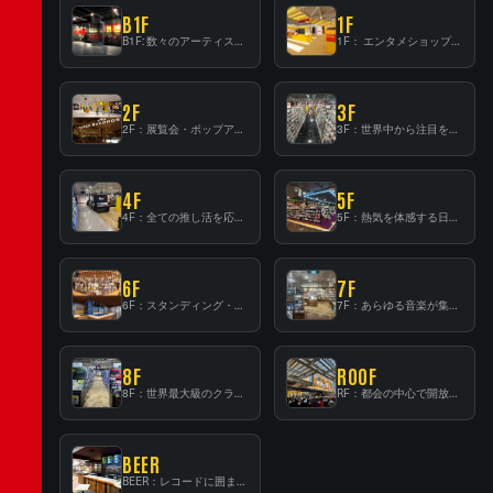
B1F
1F
B1F: 数々のアーティストが立った、インストアイベントの聖地！
1F： エンタメショップならではのイマーシブ空間
2F
3F
2F：展覧会・ポップアップストア等を開催！大型催事スペース「TOWER SPACE SHIBUYA」
3F：世界中から注目を集める〈日本のポップカルチャー〉の発信基地！
4F
5F
4F：全ての推し活を応援するフロア！
5F：熱気を体感する日本一のK-POP空間！
6F
7F
6F：スタンディング・ビアバーを新設した日本最大規模のレコード専門フロア！
7F：あらゆる音楽が集結する最多ジャンルフロア！
8F
ROOF
8F：世界最大級のクラシック音楽専門フロア！
RF：都会の中心で開放感あふれるルーフトップイベントスペース
BEER
BEER：レコードに囲まれたスタンディングバー