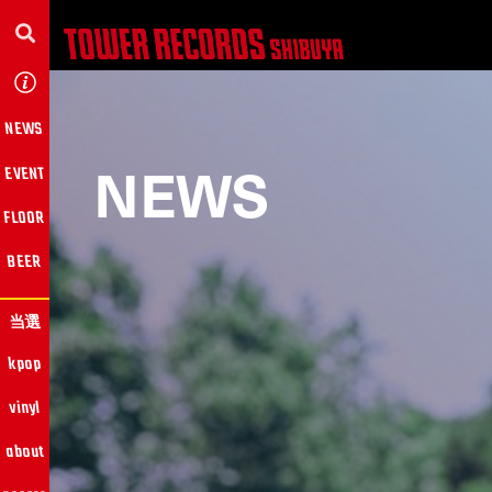
NEWS
NEWS
EVENT
FLOOR
BEER
当選
kpop
vinyl
about