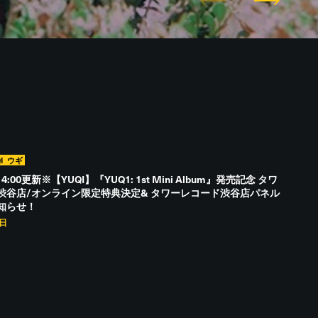
I
ウギ
14:00更新※【YUQI】『YUQ1: 1st Mini Album』発売記念 タワ
渋谷店/オンライン限定特典決定& タワーレコード渋谷店パネル
知らせ！
4日