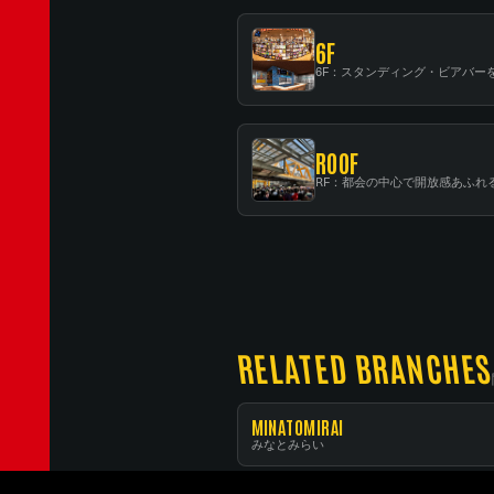
6F
ROOF
RELATED BRANCHES
MINATOMIRAI
みなとみらい