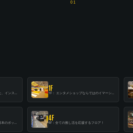
01
1F
B1F: 数々のアーティストが立った、インストアイベントの聖地！
1F： エンタメショップならではのイマーシブ空間
4F
3F：世界中から注目を集める〈日本のポップカルチャー〉の発信基地！
4F：全ての推し活を応援するフロア！