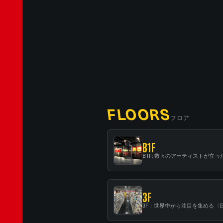
FLOORS
フロア
B1F
3F