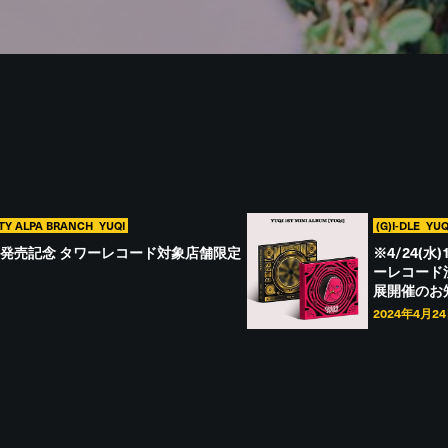
TY ALPA BRANCH
YUQI
(G)I-DLE
YUQ
vation』 発売記念 タワーレコード対象店舗限定
※4/24(水)
ーレコード
展開催のお
2024年4月2