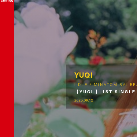
access
YUQI
I-DLE / MINATOMIRAI B
【YUQI 】 1ST SI
2025.09.12