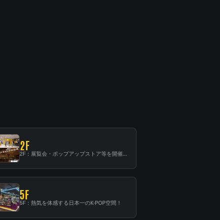
2F
2F：展覧会・ポップアップストア等を開催！大型催事スペース「TOWER SPACE SHIBUYA」
5F
5F：熱気を体感する日本一のK-POP空間！