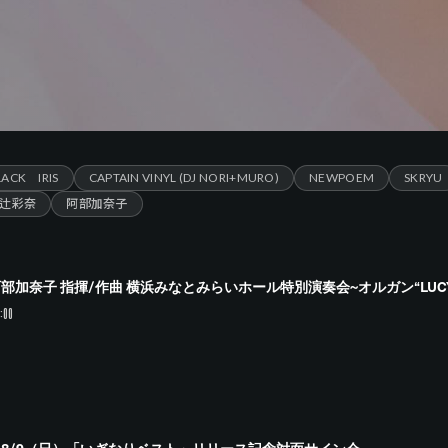
LACK IRIS
CAPTAIN VINYL (DJ NORI+MURO)
NEWPOEM
SKRYU
辻彩奈
阿部加奈子
部加奈子 指揮/作曲 横浜みなとみらいホール特別演奏会~オルガン“LUC
:00