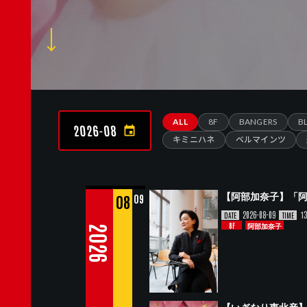
ALL
8F
BANGERS
B
2026-08
キミニハネ
ベルマインツ
【阿部加奈子】「阿
08
09
2026-08-09
13
DATE
TIME
8F
阿部加奈子
2026