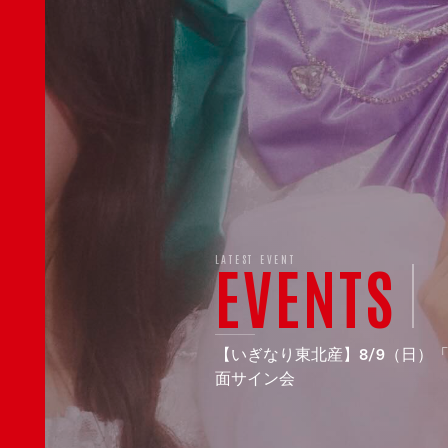
LATEST EVENT
EVENTS
【いぎなり東北産】8/9（日）
面サイン会