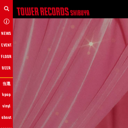
NEWS
EVENT
FLOOR
BEER
当選
kpop
vinyl
about