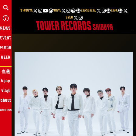
SHIBUYA
VINYL
CLASSICAL
CAFE
BEER
NEWS
EVENT
FLOOR
BEER
当選
kpop
vinyl
about
access