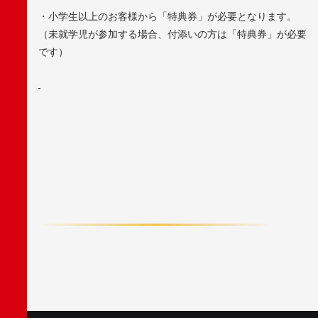
・小学生以上のお客様から「特典券」が必要となります。
（未就学児が参加する場合、付添いの方は「特典券」が必要
です）
F
A
C
E
B
O
O
K
X
/
T
W
I
T
T
E
R
L
I
N
E