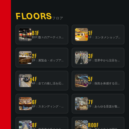
FLOORS
フロア
B1F
1F
B1F: 数々のアーティストが立った、インストアイベントの聖地！
1F： エンタメショップならではのイマーシブ空間
2F
3F
2F：展覧会・ポップアップストア等を開催！大型催事スペース「TOWER SPACE SHIBUYA」
3F：世界中から注目を集める〈日本のポップカルチャー〉の発信基地！
4F
5F
4F：全ての推し活を応援するフロア！
5F：熱気を体感する日本一のK-POP空間！
6F
7F
6F：スタンディング・ビアバーを新設した日本最大規模のレコード専門フロア！
7F：あらゆる音楽が集結する最多ジャンルフロア！
8F
ROOF