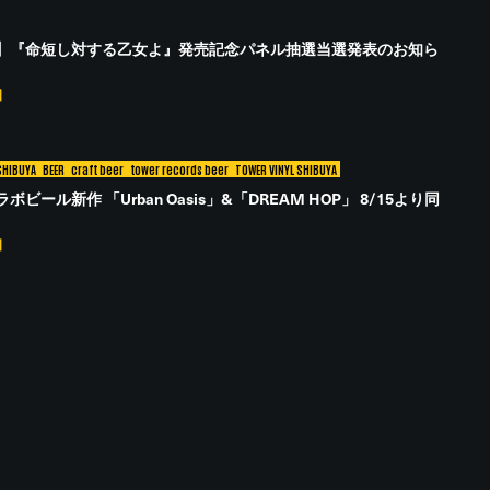
】『命短し対する乙女よ』発売記念パネル抽選当選発表のお知ら
日
SHIBUYA
BEER
craft beer
tower records beer
TOWER VINYL SHIBUYA
ビール新作 「Urban Oasis」&「DREAM HOP」 8/15より同
日