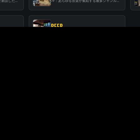
6F：スタンディング・ビアバーを新設した日本最大規模のレコード専門フロア！
7F：あらゆる音楽が集結する最多ジャンルフロア！
BEER
RF：都会の中心で開放感あふれるルーフトップイベントスペース
BEER：レコードに囲まれたスタンディングバー
FLOOR GUIDE
関連店舗
SUNSHINE CITY ALPA
サンシャインシティ・アルパ