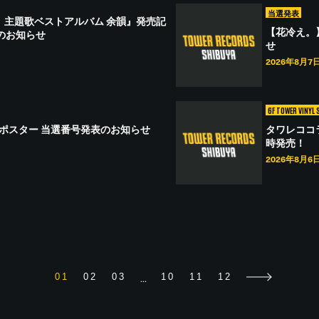
当選発表
der』 主題歌ベストアルバム 余韻』発売記
【花冷え。
のお知らせ
せ
2026年8月7
6F TOWER VINYL 
ン入りポスター 当選番号発表のお知らせ
タワレココラボ
時発売！
2026年8月6
...
01
02
03
10
11
12