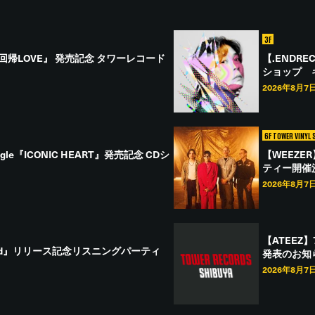
3F
EP 『回帰LOVE』 発売記念 タワーレコード
【.ENDRE
ショップ 
2026年8月7
6F TOWER VINYL 
 Single『ICONIC HEART』発売記念 CDシ
【WEEZ
ティー開催
2026年8月7
【ATEEZ】
Weekend』リリース記念リスニングパーティ
発表のお知
2026年8月7