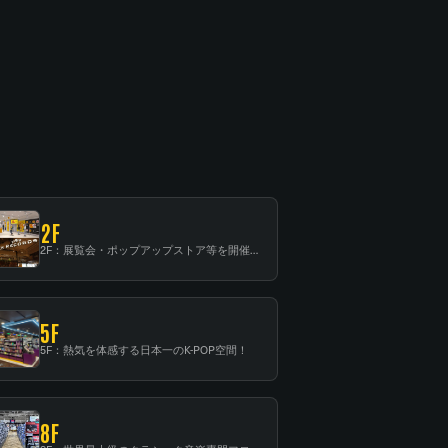
2F
2F：展覧会・ポップアップストア等を開催！大型催事スペース「TOWER SPACE SHIBUYA」
5F
5F：熱気を体感する日本一のK-POP空間！
8F