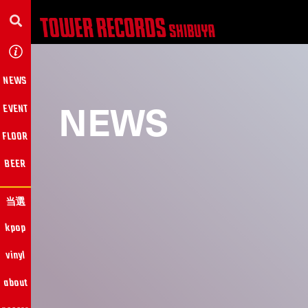
NEWS
NEWS
EVENT
FLOOR
BEER
当選
kpop
vinyl
about