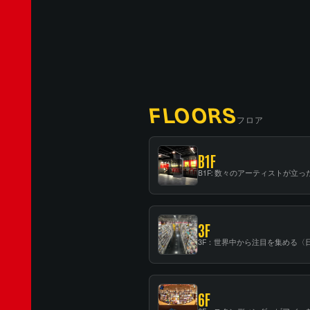
FLOORS
フロア
B1F
3F
6F