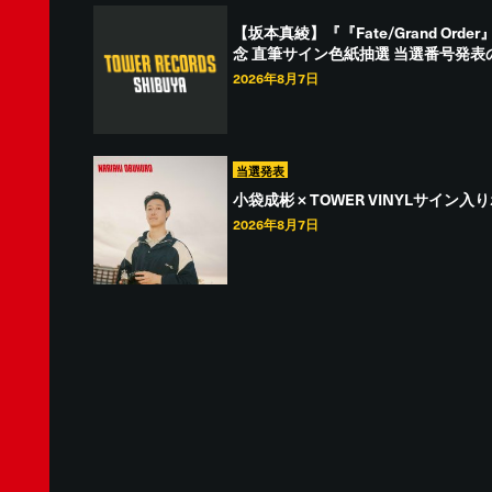
【坂本真綾】『『Fate/Grand Or
念 直筆サイン色紙抽選 当選番号発表
2026年8月7日
当選発表
小袋成彬 × TOWER VINYLサイ
2026年8月7日