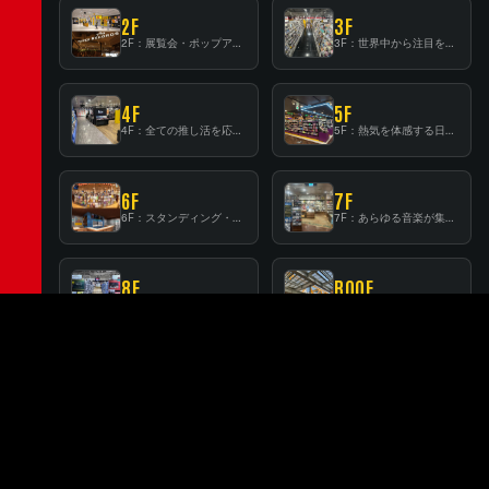
2F
3F
2F：展覧会・ポップアップストア等を開催！大型催事スペース「TOWER SPACE SHIBUYA」
3F：世界中から注目を集める〈日本のポップカルチャー〉の発信基地！
4F
5F
4F：全ての推し活を応援するフロア！
5F：熱気を体感する日本一のK-POP空間！
6F
7F
6F：スタンディング・ビアバーを新設した日本最大規模のレコード専門フロア！
7F：あらゆる音楽が集結する最多ジャンルフロア！
8F
ROOF
8F：世界最大級のクラシック音楽専門フロア！
RF：都会の中心で開放感あふれるルーフトップイベントスペース
BEER
BEER：レコードに囲まれたスタンディングバー
FLOOR GUIDE