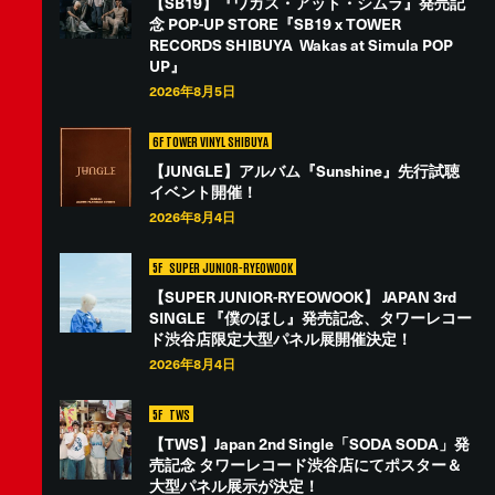
【SB19】『ワカス・アット・シムラ』発売記
念 POP-UP STORE『SB19 x TOWER
RECORDS SHIBUYA Wakas at Simula POP
UP』
2026年8月5日
6F TOWER VINYL SHIBUYA
【JUNGLE】アルバム『Sunshine』先行試聴
イベント開催！
2026年8月4日
5F
SUPER JUNIOR-RYEOWOOK
【SUPER JUNIOR-RYEOWOOK】 JAPAN 3rd
SINGLE 『僕のほし』発売記念、タワーレコー
ド渋谷店限定大型パネル展開催決定！
2026年8月4日
5F
TWS
【TWS】Japan 2nd Single「SODA SODA」発
売記念 タワーレコード渋谷店にてポスター＆
大型パネル展示が決定！