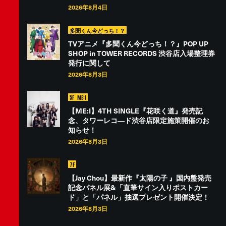
2026年8月4日
多聞くん今どっち！？
TVアニメ『多聞くん今どっち！？』POP UP
SHOP in TOWER RECORDS 渋谷店入場整理券
発行に関して
2026年8月3日
5F
ME:I
【ME:I】4TH SINGLE『花咲く道』発売記
念、タワーレコ―ド渋谷店限定施策開催のお
知らせ！
2026年8月3日
7F
【Jay Chou】最新作『太陽の子 』国内盤発売
記念パネル展&「直筆サイン入りポストカー
ド」と「パネル」抽選プレゼント開催決定！
2026年8月3日