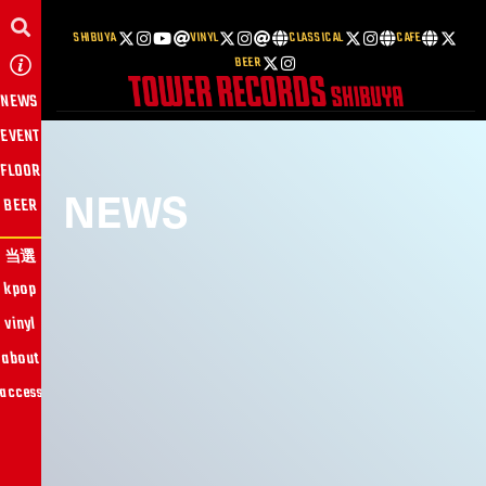
SHIBUYA
VINYL
CLASSICAL
CAFE
BEER
NEWS
EVENT
FLOOR
NEWS
BEER
当選
kpop
vinyl
about
access