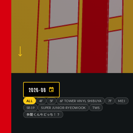
2026-08
ALL
4F
5F
6F TOWER VINYL SHIBUYA
7F
ME:I
SB19
SUPER JUNIOR-RYEOWOOK
TWS
多聞くん今どっち！？