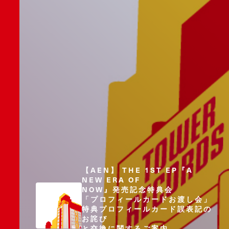
【AEN】 THE 1ST EP『A
NEW ERA OF
NOW』発売記念特典会
「プロフィールカードお渡し会」
特典プロフィールカード誤表記の
お詫び
と交換に関するご案内