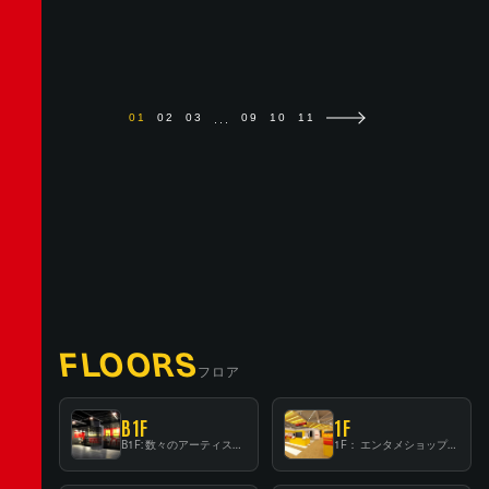
...
01
02
03
09
10
11
FLOORS
フロア
B1F
1F
B1F: 数々のアーティストが立った、インストアイベントの聖地！
1F： エンタメショップならではのイマーシブ空間