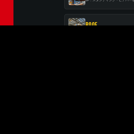
ROOF
RELATED BRANCHES
MINATOMIRAI
みなとみらい