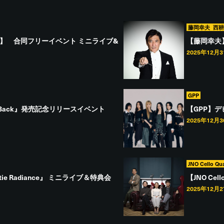
藤岡幸夫
西
 ENDRIP.】 合同フリーイベント ミニライブ&
【藤岡幸夫
2025年12月
GPP
t Back』発売記念リリースイベント
【GPP】デ
2025年12月
JNO Cello Qua
ie Radiance』 ミニライブ＆特典会
【JNO Cel
2025年12月