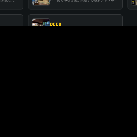
BEER
RF：都会の中心で開放感あふれるルーフトップイベントスペース
BEER：レコードに囲まれたスタンディングバー
FLOOR GUIDE
関連店舗
SUNSHINE CITY ALPA
サンシャインシティ・アルパ