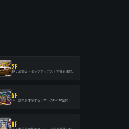
2F
2F：展覧会・ポップアップストア等を開催！大型催事スペース「TOWER SPACE SHIBUYA」
5F
5F：熱気を体感する日本一のK-POP空間！
8F
8F：世界最大級のクラシック音楽専門フロア！