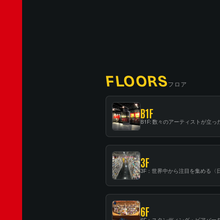
FLOORS
フロア
B1F
3F
6F