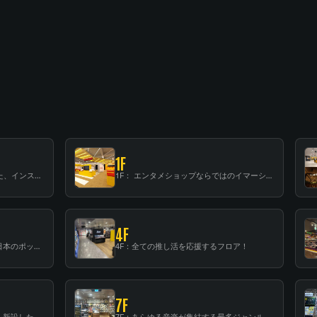
1F
B1F: 数々のアーティストが立った、インストアイベントの聖地！
1F： エンタメショップならではのイマーシブ空間
4F
3F：世界中から注目を集める〈日本のポップカルチャー〉の発信基地！
4F：全ての推し活を応援するフロア！
7F
6F：スタンディング・ビアバーを新設した日本最大規模のレコード専門フロア！
7F：あらゆる音楽が集結する最多ジャンルフロア！