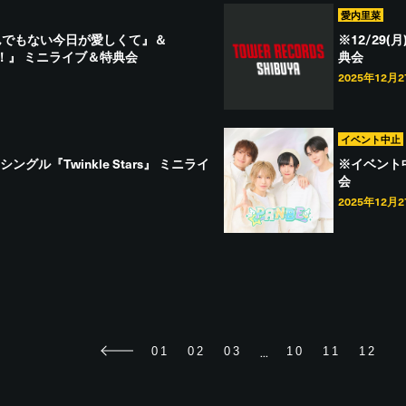
愛内里菜
んでもない今日が愛しくて』＆
※12/29
ね！』 ミニライブ＆特典会
典会
2025年12月
イベント中止
シングル『Twinkle Stars』 ミニライ
※イベント中
会
2025年12月
...
01
02
03
10
11
12