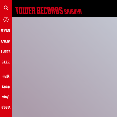
NEWS
EVENT
FLOOR
BEER
当選
kpop
vinyl
about