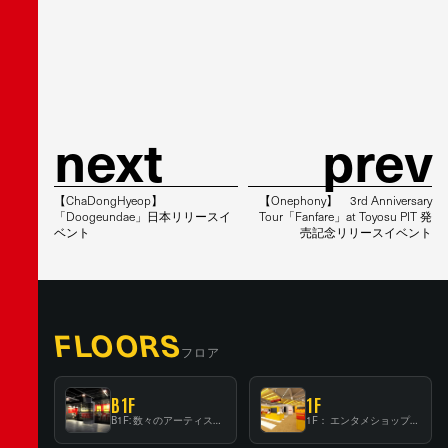
next
prev
【ChaDongHyeop】
【Onephony】 3rd Anniversary
「Doogeundae」日本リリースイ
Tour「Fanfare」at Toyosu PIT 発
ベント
売記念リリースイベント
FLOORS
フロア
B1F
1F
B1F: 数々のアーティストが立った、インストアイベントの聖地！
1F： エンタメショップならではのイマーシブ空間