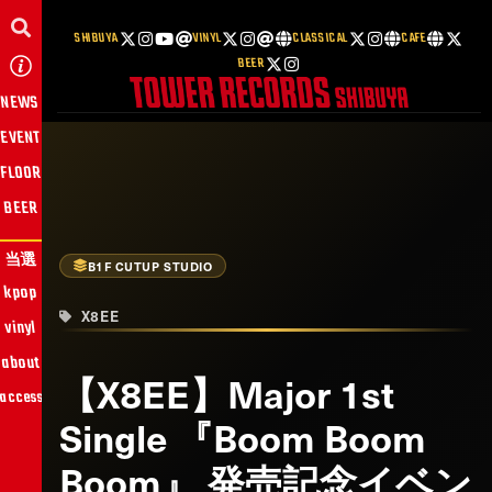
SHIBUYA
VINYL
CLASSICAL
CAFE
BEER
NEWS
EVENT
FLOOR
BEER
当選
B1F CUTUP STUDIO
kpop
X8EE
vinyl
about
【X8EE】Major 1st
access
Single 『Boom Boom
Boom』 発売記念イベン