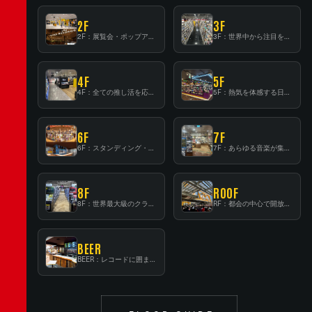
2F
3F
2F：展覧会・ポップアップストア等を開催！大型催事スペース「TOWER SPACE SHIBUYA」
3F：世界中から注目を集める〈日本のポップカルチャー〉の発信基地！
4F
5F
4F：全ての推し活を応援するフロア！
5F：熱気を体感する日本一のK-POP空間！
6F
7F
6F：スタンディング・ビアバーを新設した日本最大規模のレコード専門フロア！
7F：あらゆる音楽が集結する最多ジャンルフロア！
8F
ROOF
8F：世界最大級のクラシック音楽専門フロア！
RF：都会の中心で開放感あふれるルーフトップイベントスペース
BEER
BEER：レコードに囲まれたスタンディングバー