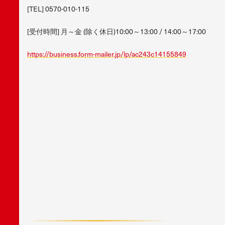
[TEL] 0570-010-115
[受付時間] 月～金 (除く休日)10:00～13:00 / 14:00～17:00
https://business.form-mailer.jp/lp/ac243c14155849
F
A
C
E
B
O
O
K
X
/
T
W
I
T
T
E
R
L
I
N
E