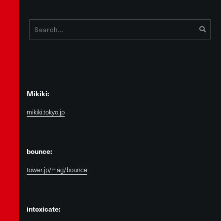
Mikiki:
mikiki.tokyo.jp
bounce:
tower.jp/mag/bounce
intoxicate: