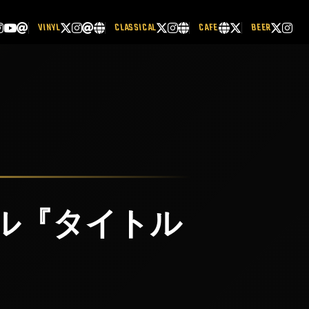
VINYL
CLASSICAL
CAFE
BEER
ル『タイトル