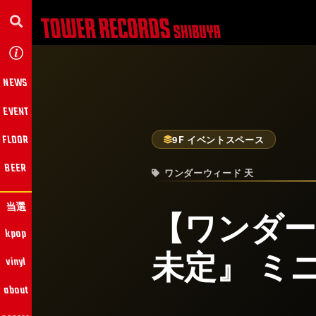
NEWS
EVENT
FLOOR
9F イベントスペース
BEER
ワンダーウィード 天
当選
【ワンダー
kpop
未定』 ミ
vinyl
about