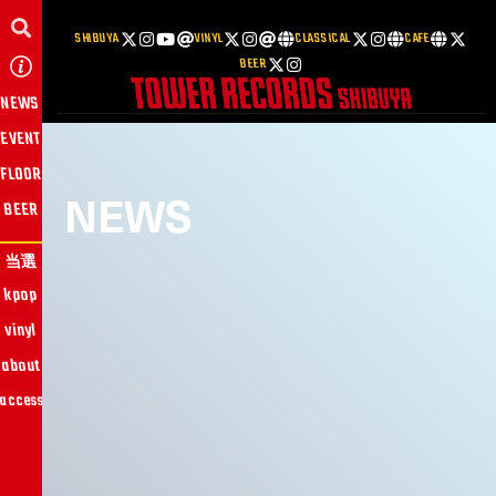
SHIBUYA
VINYL
CLASSICAL
CAFE
BEER
NEWS
EVENT
FLOOR
NEWS
BEER
当選
kpop
vinyl
about
access