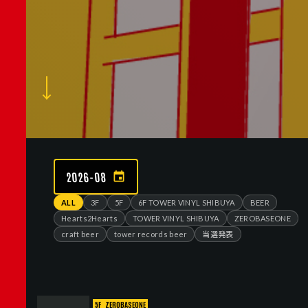
2026-08
ALL
3F
5F
6F TOWER VINYL SHIBUYA
BEER
Hearts2Hearts
TOWER VINYL SHIBUYA
ZEROBASEONE
craft beer
tower records beer
当選発表
5F
ZEROBASEONE