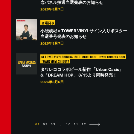
念パネル抽選当選発表のお知らせ
2026年8月7日
当選発表
小袋成彬 × TOWER VINYLサイン入りポスター
当選番号発表のお知らせ
2026年8月7日
6F TOWER VINYL SHIBUYA
BEER
craft beer
tower records beer
TOWER VINYL SHIBUYA
タワレココラボビール新作 「Urban Oasis」
&「DREAM HOP」 8/15より同時発売！
2026年8月6日
...
01
02
03
10
11
12