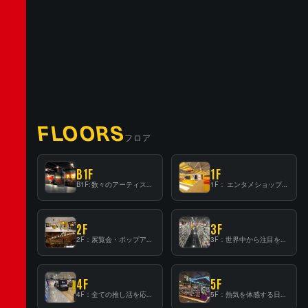
FLOORS
フロア
B1F
1F
B1F: 数々のアーティストが立った、インストアイベントの聖地！
1F： エンタメショップならではのイマーシブ空間
2F
3F
2F：展覧会・ポップアップストア等を開催！大型催事スペース「TOWER SPACE SHIBUYA」
3F：世界中から注目を集める〈日本のポップカルチャー〉の発信基地！
4F
5F
4F：全ての推し活を応援するフロア！
5F：熱気を体感する日本一のK-POP空間！