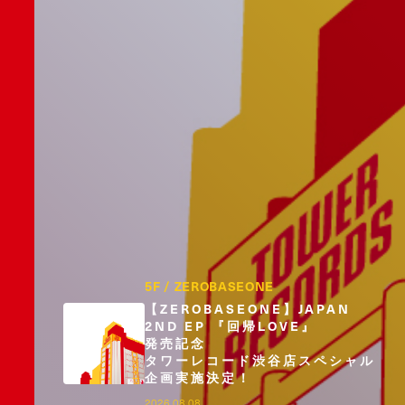
5F / ZEROBASEONE
【ZEROBASEONE】JAPAN
2ND EP 『回帰LOVE』
発売記念
タワーレコード渋谷店スペシャル
企画実施決定！
2026.08.08