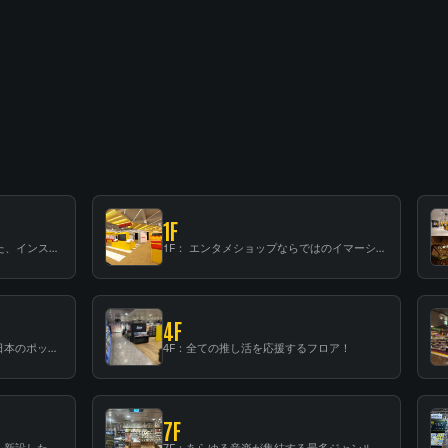
1F
B1F: 数々のアーティストが立った、インストアイベントの聖地！
1F： エンタメショップならではのイマーシブ空間
4F
3F：世界中から注目を集める〈日本のポップカルチャー〉の発信基地！
4F：全ての推し活を応援するフロア！
7F
6F：スタンディング・ビアバーを新設した日本最大規模のレコード専門フロア！
7F：あらゆる音楽が集結する最多ジャンルフロア！