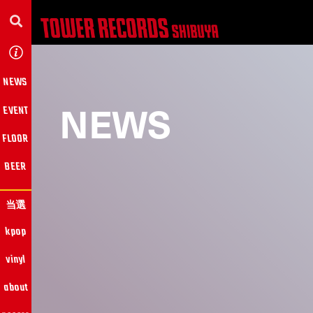
NEWS
NEWS
EVENT
FLOOR
BEER
当選
kpop
vinyl
about