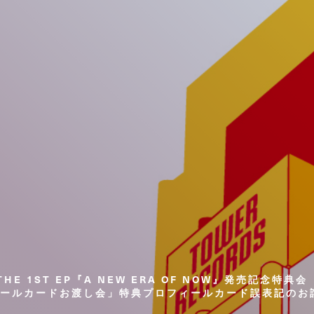
THE 1ST EP『A NEW ERA OF NOW』発売記念特典会
ールカードお渡し会」特典プロフィールカード誤表記のお