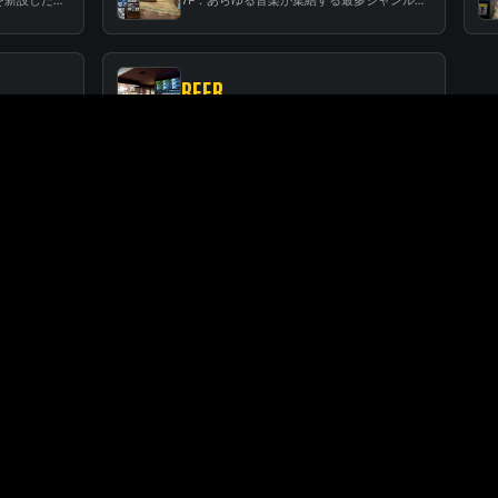
BEER
RF：都会の中心で開放感あふれるルーフトップイベントスペース
BEER：レコードに囲まれたスタンディングバー
FLOOR GUIDE
関連店舗
SUNSHINE CITY ALPA
サンシャインシティ・アルパ