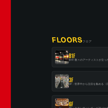
FLOORS
フロア
B1F
3F
6F