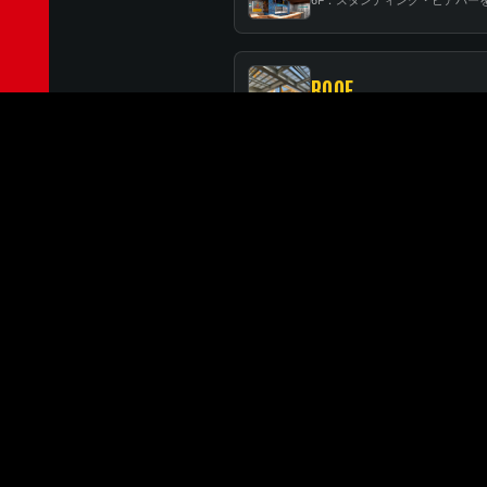
ROOF
RELATED BRANCHES
MINATOMIRAI
みなとみらい