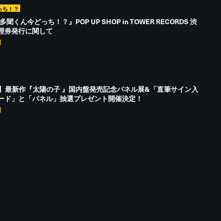
っち！？
聞くん今どっち！？』POP UP SHOP in TOWER RECORDS 渋
理券発行に関して
日
hou】最新作『太陽の子 』国内盤発売記念パネル展&「直筆サイン入
ード」と「パネル」抽選プレゼント開催決定！
日