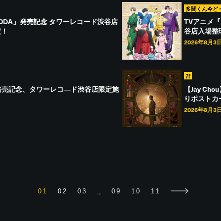
多聞くん今ど
ODA SODA」発売記念 タワーレコード渋谷店
TVアニメ『多
定！
谷店入場整
2026年8月3
7F
く道』発売記念、タワーレコ―ド渋谷店限定施
【Jay C
りポストカ
2026年8月3
...
01
02
03
09
10
11