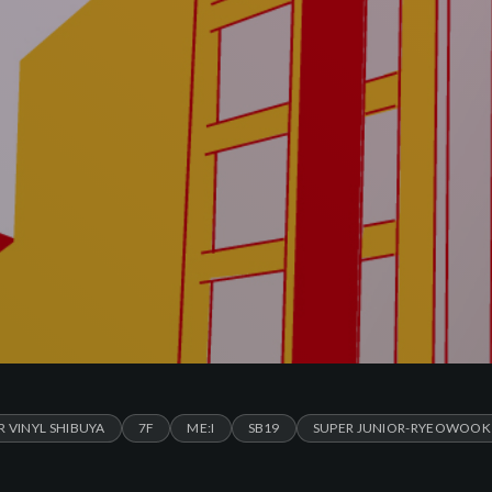
 VINYL SHIBUYA
7F
ME:I
SB19
SUPER JUNIOR-RYEOWOOK