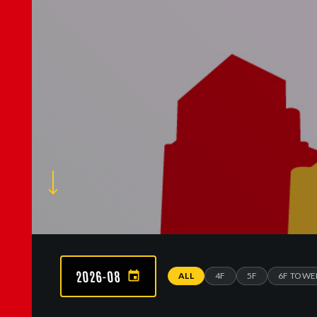
2026-08
ALL
4F
5F
6F TOWER