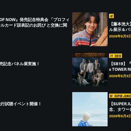
4F
ERA OF NOW』発売記念特典会 「プロフィ
【藤本洸大
ルカード誤表記のお詫び と交換に関
ル展示＆パ
2026年8月5
7F
SB19
記念＆発売記念パネル展実施！
【SB19】
x TOWER R
2026年8月5
5F
SUPER JUNI
e』先行試聴イベント開催！
【SUPER J
念、タワー
2026年8月4