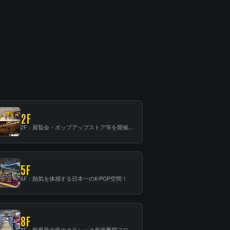
2F
2F：展覧会・ポップアップストア等を開催！大型催事スペース「TOWER SPACE SHIBUYA」
5F
5F：熱気を体感する日本一のK-POP空間！
8F
8F：世界最大級のクラシック音楽専門フロア！