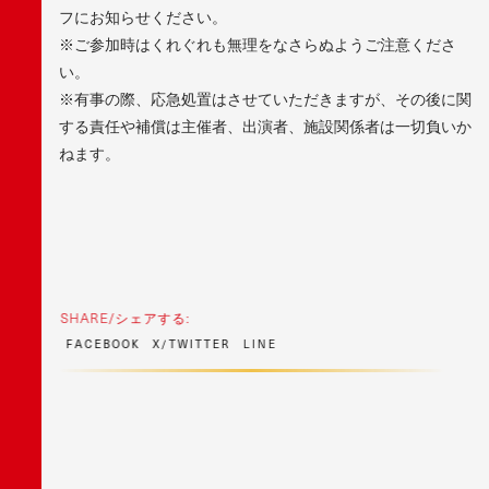
フにお知らせください。
※ご参加時はくれぐれも無理をなさらぬようご注意くださ
い。
※有事の際、応急処置はさせていただきますが、その後に関
する責任や補償は主催者、出演者、施設関係者は一切負いか
ねます。
SHARE/シェアする:
F
A
C
E
B
O
O
K
X
/
T
W
I
T
T
E
R
L
I
N
E