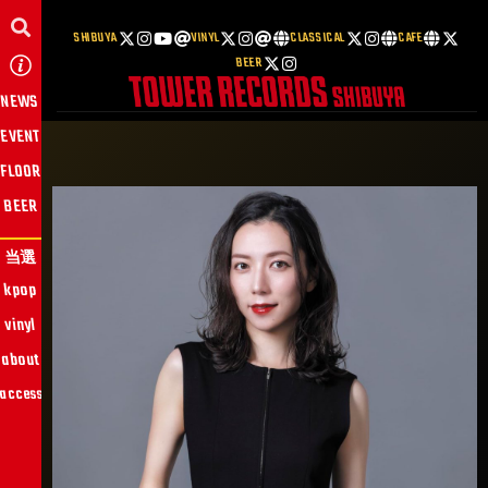
SHIBUYA
VINYL
CLASSICAL
CAFE
BEER
NEWS
EVENT
FLOOR
BEER
当選
kpop
vinyl
about
access