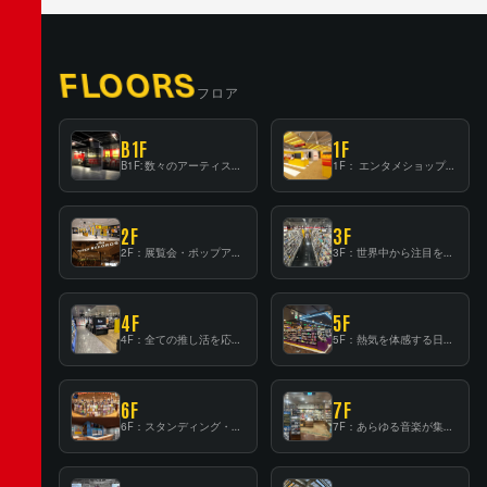
FLOORS
フロア
B1F
1F
B1F: 数々のアーティストが立った、インストアイベントの聖地！
1F： エンタメショップならではのイマーシブ空間
2F
3F
2F：展覧会・ポップアップストア等を開催！大型催事スペース「TOWER SPACE SHIBUYA」
3F：世界中から注目を集める〈日本のポップカルチャー〉の発信基地！
4F
5F
4F：全ての推し活を応援するフロア！
5F：熱気を体感する日本一のK-POP空間！
6F
7F
6F：スタンディング・ビアバーを新設した日本最大規模のレコード専門フロア！
7F：あらゆる音楽が集結する最多ジャンルフロア！