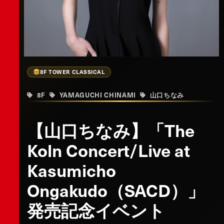
8F TOWER CLASSICAL
8F
YAMAGUCHI CHINAMI
山口ちなみ
【山口ちなみ】「The
Koln Concert/Live at
Kasumicho
Ongakudo（SACD）」
発売記念イベント