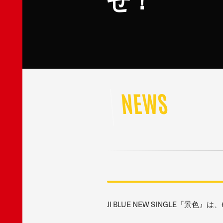
せ！
NEWS
JI BLUE NEW SINGLE『景色