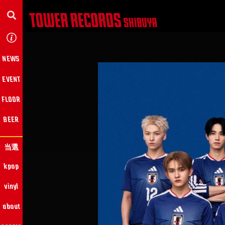
NEWS
EVENT
FLOOR
BEER
当選
kpop
vinyl
about