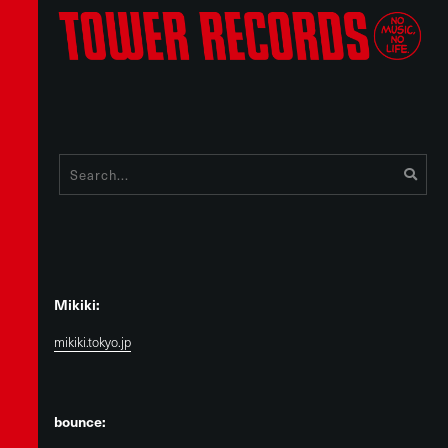
Mikiki:
mikiki.tokyo.jp
bounce: