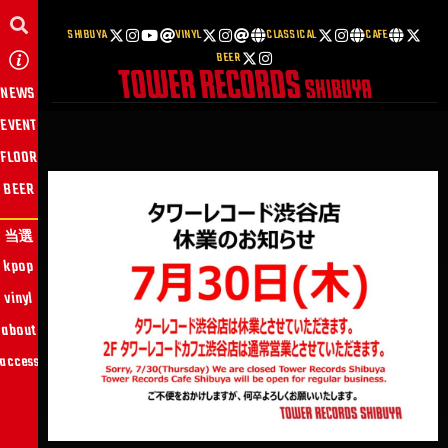
SHIBUYA
VINYL
CLASSICAL
CAFE
BEER
NEWS
EVENT
FLOOR
BEER
当選
kpop
vinyl
about
access