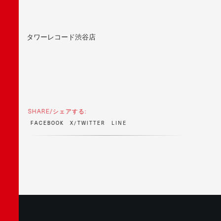
タワーレコード渋谷店
SHARE/シェアする:
F
A
C
E
B
O
O
K
X
/
T
W
I
T
T
E
R
L
I
N
E