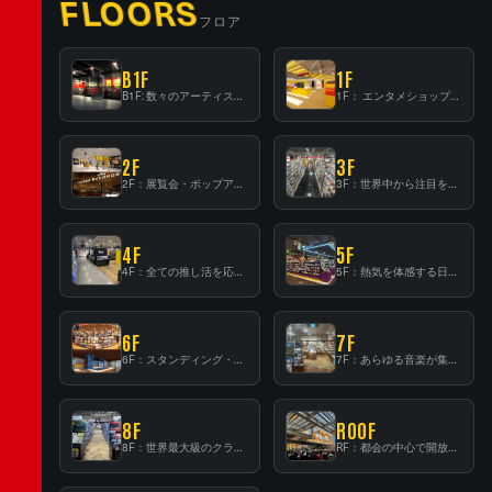
FLOORS
フロア
B1F
1F
B1F: 数々のアーティストが立った、インストアイベントの聖地！
1F： エンタメショップならではのイマーシブ空間
2F
3F
2F：展覧会・ポップアップストア等を開催！大型催事スペース「TOWER SPACE SHIBUYA」
3F：世界中から注目を集める〈日本のポップカルチャー〉の発信基地！
4F
5F
4F：全ての推し活を応援するフロア！
5F：熱気を体感する日本一のK-POP空間！
6F
7F
6F：スタンディング・ビアバーを新設した日本最大規模のレコード専門フロア！
7F：あらゆる音楽が集結する最多ジャンルフロア！
8F
ROOF
8F：世界最大級のクラシック音楽専門フロア！
RF：都会の中心で開放感あふれるルーフトップイベントスペース