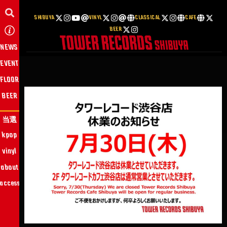
SHIBUYA
VINYL
CLASSICAL
CAFE
BEER
NEWS
EVENT
FLOOR
BEER
当選
kpop
vinyl
about
access