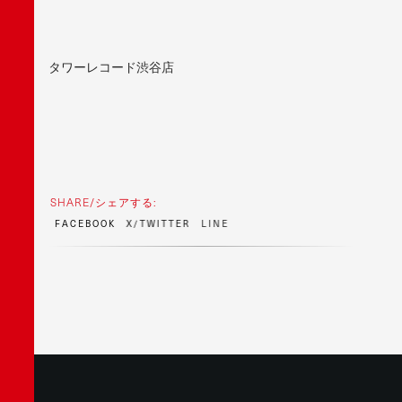
タワーレコード渋谷店
SHARE/シェアする:
F
A
C
E
B
O
O
K
X
/
T
W
I
T
T
E
R
L
I
N
E