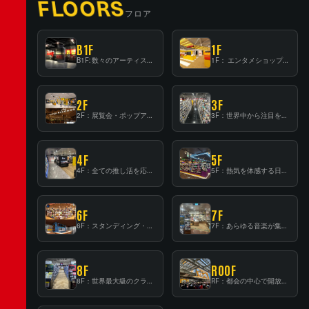
FLOORS
フロア
B1F
1F
B1F: 数々のアーティストが立った、インストアイベントの聖地！
1F： エンタメショップならではのイマーシブ空間
2F
3F
2F：展覧会・ポップアップストア等を開催！大型催事スペース「TOWER SPACE SHIBUYA」
3F：世界中から注目を集める〈日本のポップカルチャー〉の発信基地！
4F
5F
4F：全ての推し活を応援するフロア！
5F：熱気を体感する日本一のK-POP空間！
6F
7F
6F：スタンディング・ビアバーを新設した日本最大規模のレコード専門フロア！
7F：あらゆる音楽が集結する最多ジャンルフロア！
8F
ROOF
8F：世界最大級のクラシック音楽専門フロア！
RF：都会の中心で開放感あふれるルーフトップイベントスペース