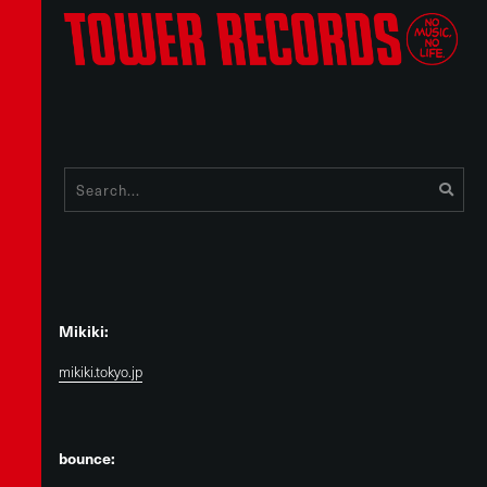
Mikiki:
mikiki.tokyo.jp
bounce: