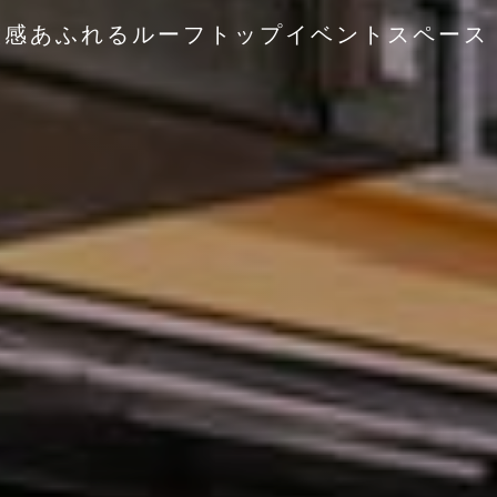
放
感
あ
ふ
れ
る
ル
ー
フ
ト
ッ
プ
イ
ベ
ン
ト
ス
ペ
ー
ス