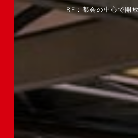
R
F
：
都
会
の
中
心
で
開