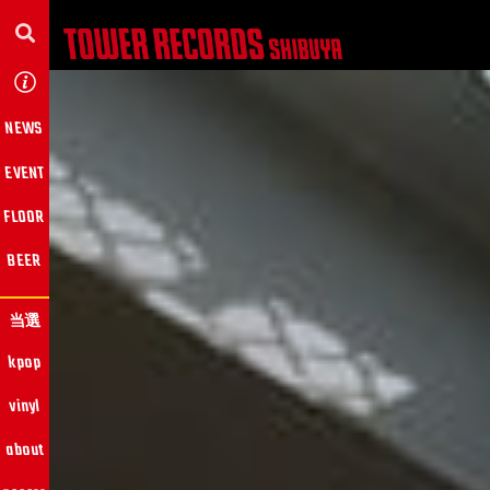
NEWS
EVENT
FLOOR
BEER
当選
kpop
vinyl
about