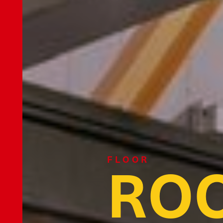
R
O
F
L
O
O
R