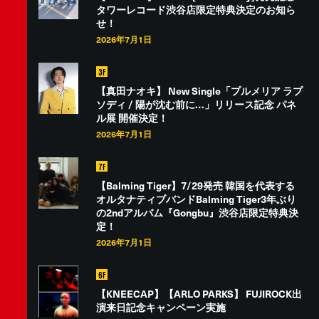
タワーレコード渋谷店限定特典決定のお知ら
せ！
2026年7月1日
3F
【真田ナオキ】 New Single「プルメリア ラプ
ソディ / 陽が沈む前に…」リリース記念 パネ
ル展 開催決定！
2026年7月1日
7F
【Balming Tiger】7/29発売 韓国を代表する
オルタナティブバンドBalming Tiger3年ぶり
の2ndアルバム『Gongbu』渋谷店限定特典決
定！
2026年7月1日
6F
【KNEECAP】【ARLO PARKS】 FUJIROCK出
演来日記念キャンペーン実施