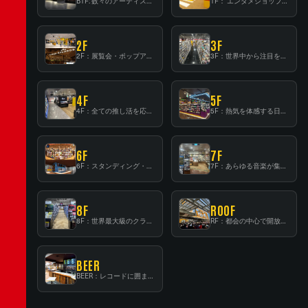
B1F: 数々のアーティストが立った、インストアイベントの聖地！
1F： エンタメショップならではのイマーシブ空間
2F
3F
2F：展覧会・ポップアップストア等を開催！大型催事スペース「TOWER SPACE SHIBUYA」
3F：世界中から注目を集める〈日本のポップカルチャー〉の発信基地！
4F
5F
4F：全ての推し活を応援するフロア！
5F：熱気を体感する日本一のK-POP空間！
6F
7F
6F：スタンディング・ビアバーを新設した日本最大規模のレコード専門フロア！
7F：あらゆる音楽が集結する最多ジャンルフロア！
8F
ROOF
8F：世界最大級のクラシック音楽専門フロア！
RF：都会の中心で開放感あふれるルーフトップイベントスペース
BEER
BEER：レコードに囲まれたスタンディングバー