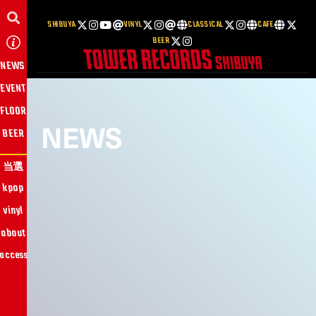
SHIBUYA
VINYL
CLASSICAL
CAFE
BEER
NEWS
EVENT
FLOOR
NEWS
BEER
当選
kpop
vinyl
about
access