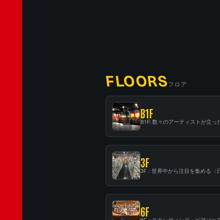
FLOORS
フロア
B1F
3F
6F