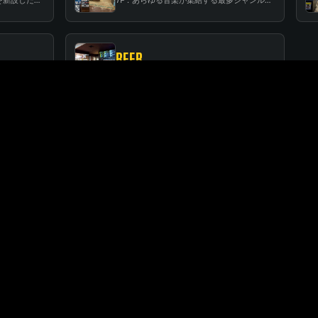
BEER
RF：都会の中心で開放感あふれるルーフトップイベントスペース
BEER：レコードに囲まれたスタンディングバー
FLOOR GUIDE
関連店舗
SUNSHINE CITY ALPA
サンシャインシティ・アルパ