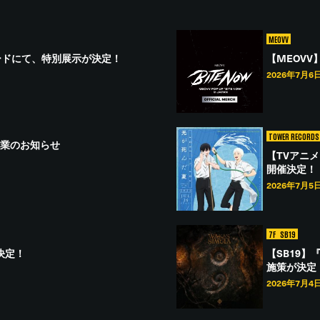
MEOVV
ードにて、特別展示が決定！
【MEOVV】P
2026年7月6
TOWER RECORDS 
 休業のお知らせ
【TVアニメ「
開催決定！
2026年7月5
7F
SB19
催決定！
【SB19
施策が決定
2026年7月4