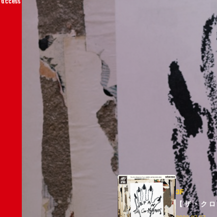
access
3F
【ザ・クロ