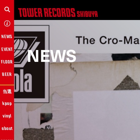
NEWS
NEWS
EVENT
FLOOR
BEER
当選
kpop
vinyl
about