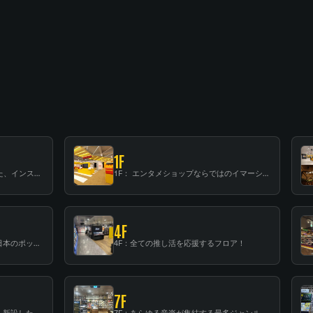
1F
B1F: 数々のアーティストが立った、インストアイベントの聖地！
1F： エンタメショップならではのイマーシブ空間
4F
3F：世界中から注目を集める〈日本のポップカルチャー〉の発信基地！
4F：全ての推し活を応援するフロア！
7F
6F：スタンディング・ビアバーを新設した日本最大規模のレコード専門フロア！
7F：あらゆる音楽が集結する最多ジャンルフロア！