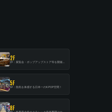
2F
2F：展覧会・ポップアップストア等を開催！大型催事スペース「TOWER SPACE SHIBUYA」
5F
5F：熱気を体感する日本一のK-POP空間！
8F
8F：世界最大級のクラシック音楽専門フロア！