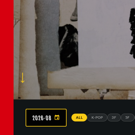
2026-08
ALL
K-POP
3F
5F