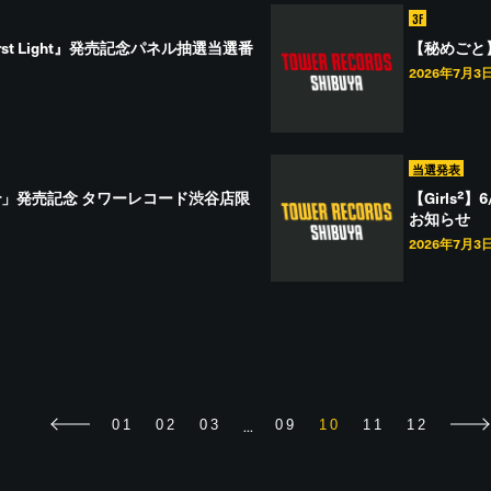
3F
e First Light』発売記念パネル抽選当選番
【秘めごと
2026年7月3
当選発表
snotover」発売記念 タワーレコード渋谷店限
【Girls²
お知らせ
2026年7月3
...
01
02
03
09
10
11
12