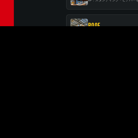
ROOF
RELATED BRANCHES
MINATOMIRAI
みなとみらい