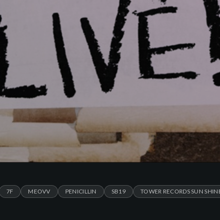
7F
MEOVV
PENICILLIN
SB19
TOWER RECORDS SUN SHIN