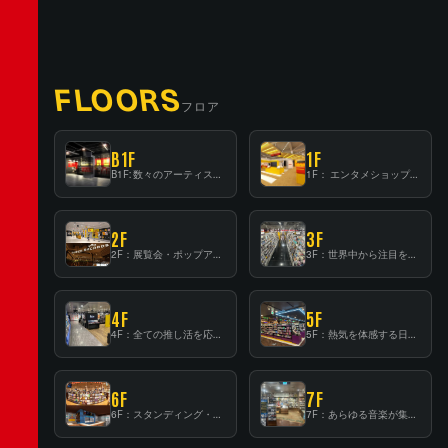
FLOORS
フロア
B1F
1F
B1F: 数々のアーティストが立った、インストアイベントの聖地！
1F： エンタメショップならではのイマーシブ空間
2F
3F
2F：展覧会・ポップアップストア等を開催！大型催事スペース「TOWER SPACE SHIBUYA」
3F：世界中から注目を集める〈日本のポップカルチャー〉の発信基地！
4F
5F
4F：全ての推し活を応援するフロア！
5F：熱気を体感する日本一のK-POP空間！
6F
7F
6F：スタンディング・ビアバーを新設した日本最大規模のレコード専門フロア！
7F：あらゆる音楽が集結する最多ジャンルフロア！