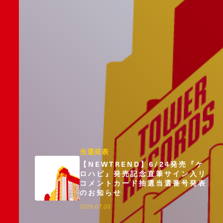
当選発表
【NEWTREND】6/24発売『ケ
ロハピ』発売記念直筆サイン入リ
コメントカード抽選当選番号発表
のお知らせ
2026.07.03