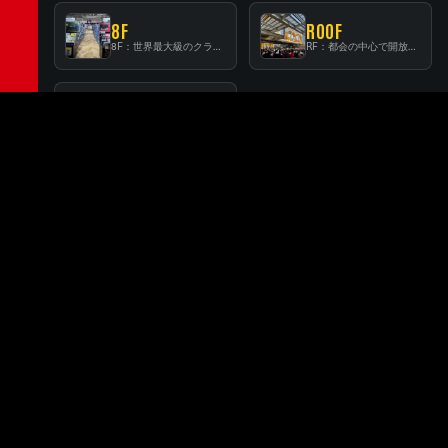
8F
ROOF
8F：世界最大級のクラシック音楽専門フロア！
RF：都会の中心で開放感あふれるルーフトップイベントスペース
BEER
BEER：レコードに囲まれたスタンディングバー
FLOOR GUIDE
RELATED BRANCHES
関連店舗
MINATOMIRAI
SUNSHINE CITY ALPA
みなとみらい
サンシャインシティ・アルパ