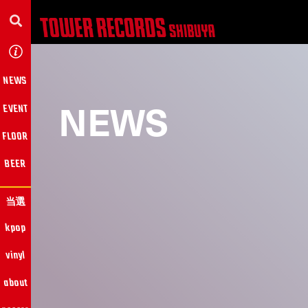
NEWS
NEWS
EVENT
FLOOR
BEER
当選
kpop
vinyl
about