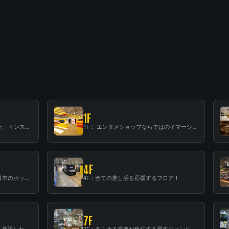
1F
B1F: 数々のアーティストが立った、インストアイベントの聖地！
1F： エンタメショップならではのイマーシブ空間
4F
3F：世界中から注目を集める〈日本のポップカルチャー〉の発信基地！
4F：全ての推し活を応援するフロア！
7F
6F：スタンディング・ビアバーを新設した日本最大規模のレコード専門フロア！
7F：あらゆる音楽が集結する最多ジャンルフロア！