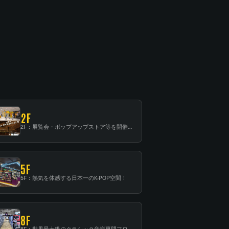
2F
2F：展覧会・ポップアップストア等を開催！大型催事スペース「TOWER SPACE SHIBUYA」
5F
5F：熱気を体感する日本一のK-POP空間！
8F
8F：世界最大級のクラシック音楽専門フロア！