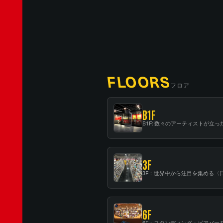
FLOORS
フロア
B1F
3F
6F