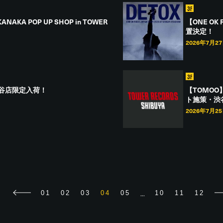
3F
NAKA POP UP SHOP in TOWER
【ONE OK 
置決定！
2026年7月2
3F
LP 渋谷店限定入荷！
【TOMO
ト施策・渋
2026年7月2
...
01
02
03
04
05
10
11
12