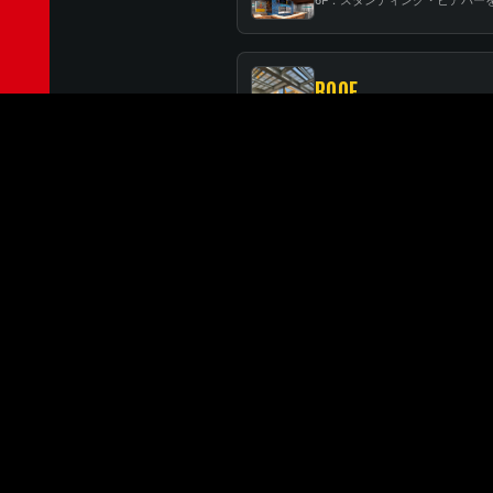
ROOF
RELATED BRANCHES
MINATOMIRAI
みなとみらい