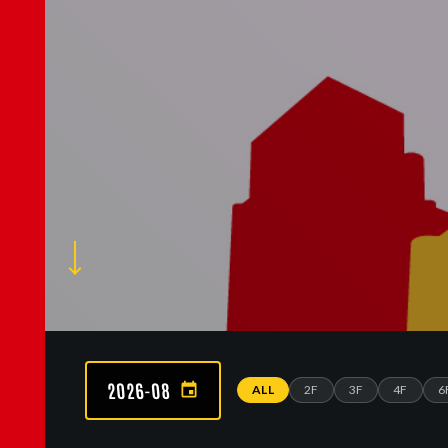
2026-08
ALL
2F
3F
4F
6