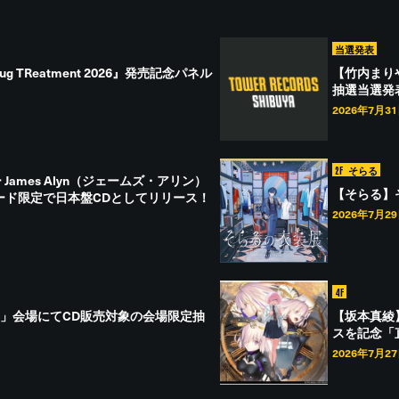
当選発表
ug TReatment 2026』発売記念パネル
【竹内まりや】『
抽選当選発
2026年7月3
2F
そらる
ames Alyn（ジェームズ・アリン）
【そらる】
ード限定で日本盤CDとしてリリース！
2026年7月2
4F
楽LIVE」会場にてCD販売対象の会場限定抽
【坂本真綾】
スを記念「
2026年7月2