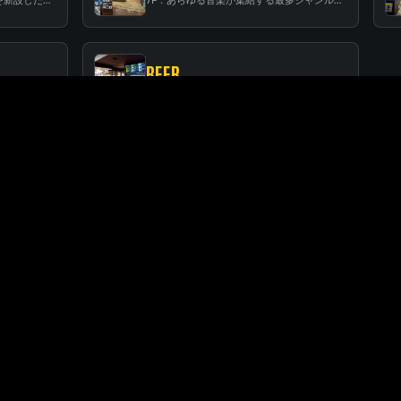
BEER
RF：都会の中心で開放感あふれるルーフトップイベントスペース
BEER：レコードに囲まれたスタンディングバー
FLOOR GUIDE
関連店舗
SUNSHINE CITY ALPA
サンシャインシティ・アルパ