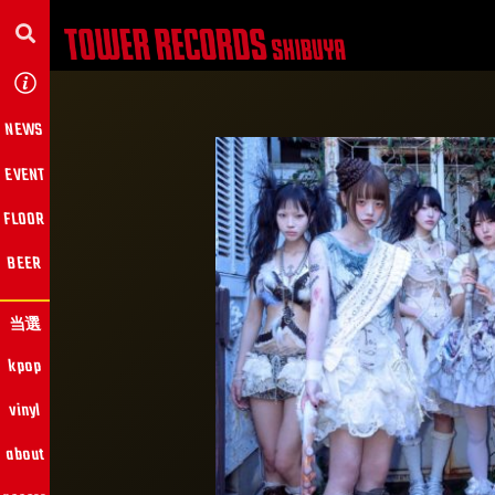
NEWS
EVENT
FLOOR
BEER
当選
kpop
vinyl
about