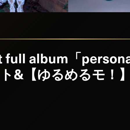
t full album「per
ト&【ゆるめるモ！